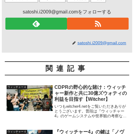
satoshi.i2009@gmail.comをフォローする
satoshi.i2009@gmail.com
関連記事
CDPRの野心的な賭け：ウィッチ
ウィッチャー４
ャー新作と共に30億ズウォティの
利益を目指す【Witcher】
いつもwitcher4.netをご覧いただきありが
とうございます。普段は『ウィッチャー
4』のゲームシステムや世界観の考察など
を中心にお届けしていますが、今回は少
し視点を変えて、開発元であるCD
Projekt Red（CDPR）の「経営戦略...
『ウィッチャー4』の鍵は「ノヴ
ウィッチャー４