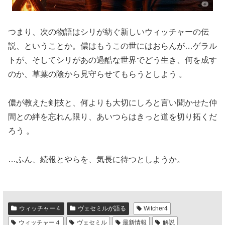
つまり、次の物語はシリが紡ぐ新しいウィッチャーの伝
説、ということか。儂はもうこの世にはおらんが…ゲラル
トが、そしてシリがあの過酷な世界でどう生き、何を成す
のか、草葉の陰から見守らせてもらうとしよう 。
儂が教えた剣技と、何よりも大切にしろと言い聞かせた仲
間との絆を忘れん限り、あいつらはきっと道を切り拓くだ
ろう 。
…ふん、続報とやらを、気長に待つとしようか。
ウィッチャー４
ヴェセミルが語る
Witcher4
ウィッチャー４
ヴェセミル
最新情報
解説