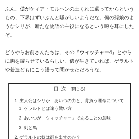
ふん、儂がケィア・モルヘンの土くれに還ってからという
もの、下界はずいぶんと騒がしいようだな。儂の孫娘のよ
うなシリが、新たな物語の主役になるという噂を耳にした
ぞ。
どうやらお前さんたちは、その
『ウィッチャー4』
とやら
に胸を躍らせているらしい。儂が生きていれば、ゲラルト
や若造どもにこう語って聞かせただろうな。
目次
主人公はシリか…あいつの力と、背負う運命について
ゲラルトとは違う戦い方
あいつが「ウィッチャー」であることの意味
剣と馬
ゲラルトの奴は顔を出すのか？