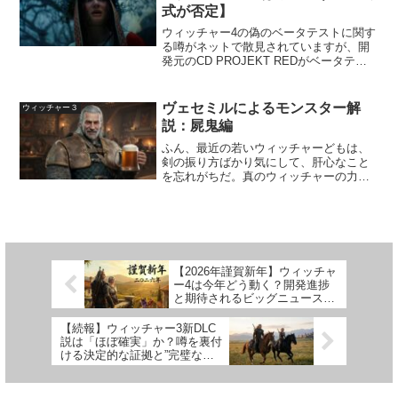
式が否定】
ウィッチャー4の偽のベータテストに関す
る噂がネットで散見されていますが、開
発元のCD PROJEKT REDがベータテス
トへの招待は行っていないと噂を否定し
ました。だまされてしまった人はいませ
んか？ウィッチャー４のベータテスト募
ヴェセミルによるモンスター解
ウィッチャー３
集のメッセー...
説：屍鬼編
ふん、最近の若いウィッチャーどもは、
剣の振り方ばかり気にして、肝心なこと
を忘れがちだ。真のウィッチャーの力
は、腕力じゃねえ。知識だ。これから俺
が、お前たちのような若造にも分かるよ
うに、最もありふれていながら、それゆ
えに最も多くのウィッチャー...
【2026年謹賀新年】ウィッチャ
ー4は今年どう動く？開発進捗
と期待されるビッグニュースを
大予想！
【続報】ウィッチャー3新DLC
説は「ほぼ確実」か？噂を裏付
ける決定的な証拠と”完璧な開
発体制”