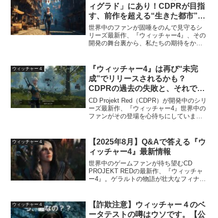
ィグラド」にあり！CDPRが目指
す、前作を超える“生きた都市”と
は？
世界中のファンが固唾をのんで見守るシ
リーズ最新作、『ウィッチャー4』、その
開発の舞台裏から、私たちの期待をかつ
てないほど高めてくれる、非常に興味深
い情報が届きました。開発元であるCD
Projekt Red（CDPR）が、なんと前作
『ウィッチャー4』は再び“未完
ウィッチャー４
『ウィッ...
成”でリリースされるかも？
CDPRの過去の失敗と、それでも
私たちが期待を寄せる理由
CD Projekt Red（CDPR）が開発中のシリ
ーズ最新作、『ウィッチャー4』世界中の
ファンがその登場を心待ちにしています
が、一抹の不安を抱えているのもまた事
実です。それは、CDPR作品に付きまと
う「リリース当初はバグだらけ」という
【2025年8月】Q&Aで答える『ウ
ウィッチャー４
悪...
ィッチャー4』最新情報
世界中のゲームファンが待ち望むCD
PROJEKT REDの最新作、『ウィッチャ
ー4』。ゲラルトの物語が壮大なフィナー
レを迎えた後、ウィッチャーの世界はど
こへ向かうのか。現在までに判明してい
る情報を、気になるQ&A形式でわかりや
【詐欺注意】ウィッチャー４のベ
ウィッチャー４
すくまとめま...
ータテストの噂はウソです。【公