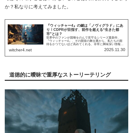
か？私なりに考えてみました。
『ウィッチャー4』の鍵は「ノヴィグラド」にあ
り！CDPRが目指す、前作を超える“生きた都
市”とは？
世界中のファンが固唾をのんで見守るシリーズ最新作、
『ウィッチャー4』、その開発の舞台裏から、私たちの期
待をかつてないほど高めてくれる、非常に興味深い情報が
届きました。開発元であるCD Projekt Red（CDPR）が、
2025.11.30
witcher4.net
なんと前作『ウィッ...
道徳的に曖昧で重厚なストーリーテリング