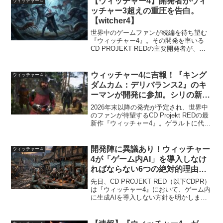
【ウィッチャー4】開発者がウィ
ウィッチャー４
ッチャー3超えの重圧を告白。
【witcher4】
世界中のゲームファンが続編を待ち望む
『ウィッチャー4』。その開発を率いる
CD PROJEKT REDの主要開発者が、前
作『ウィッチャー3 ワイルドハント』と
いう偉大な金字塔を超えることへのプレ
ッシャーと、新作にかける哲学を語りま
ウィッチャー4に吉報！『キング
ウィッチャー４
した。ファン...
ダムカム：デリバランス2』のキ
ーマンが開発に参加。シリの新た
な冒険はどう進化する？
2026年末以降の発売が予定され、世界中
【witcher4】
のファンが待望するCD Projekt REDの最
新作『ウィッチャー4』。ゲラルトに代わ
りシリが主人公になることが示唆される
など、期待が高まる中、開発チームに関
する非常にエキサイティングなニュース
開発陣に異議あり！ウィッチャー
ウィッチャー４
が飛...
4が「ゲーム内AI」を導入しなけ
ればならない6つの絶対的理由
【Witcher4】
先日、CD PROJEKT RED（以下CDPR）
は『ウィッチャー4』において、ゲーム内
に生成AIを導入しない方針を明かしまし
た。多くのファンは「ウィッチャーらし
い、手作業で作られた重厚なシナリオが
守られる」と胸をなでおろしたことでし