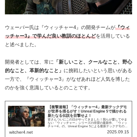
ウェーバー氏は『ウィッチャー4』の開発チームが
『ウィ
ッチャー3』で学んだ良い教訓のほとんど
を活用している
と述べました。
開発者としては、常に
「新しいこと、クールなこと、野心
的なこと、革新的なこと」
に挑戦したいという思いがある
一方で、『ウィッチャー3』がなぜあれほど人気を博した
のかを強く意識しているとのことです。
【衝撃速報】「ウィッチャー4」最新テックデモ
が世界を揺るがす！Unreal Engine 5で描かれる
新たなる伝説を目撃せよ！
皆さんついにこの日がやってきました！我らが愛してやま
ない「ウィッチャー」シリーズの待望の最新作、「ウィッ
チャー4」の、Unreal Engine 5による最新テックデモの情
報がついに公開されたのです！ この一報に、私自身、言葉
2025.09.15
witcher4.net
を失うほどの興...