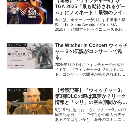
【速報】『ウィッチャー4』が
ウィッチャー４
ょう。...
TGA 2025「最も期待されるゲー
ム」にノミネート！最強のライバ
ルたちとCDPRの反応は？
今回は、全ゲーマーが注目する年末の祭
典「The Game Awards 2025（TGA
2025）」に関するビッグニュースをお届
けします。なんと、あの伝説のRPG『ウ
ィッチャー』シリーズの正統続編、『ウ
ィッチャー4（The Witcher...
The Witcher in Concert ウィッチ
ウィッチャー３
ャー３の伝説がコンサートで甦
る。
2025年1月21日にウィッチャーの公式サ
イトで、『ウィッチャー3 ワイルドハン
ト』コンサートの開催が発表されまし
た。『ウィッチャー3 ワイルドハント』
の伝説と感動を味わえるコンサートは世
界各国で開催されるようです。コンサー
【考察記事】『ウィッチャー3』
ウィッチャー３
トはどこで開催さ...
第3弾DLCの噂は真実か？リーク
情報と「シリ」の空白期間から読
み解く次回作への布石
5月19日に迫った「ウィッチャー3」の11
周年記念日。ここで何らかの重大発表が
あるのではないかと、海外のコミュニテ
ィがにわかに活気づいています。本記事
では、突如として浮上した「ウィッチャ
ー3の第3弾DLC」の噂について、最新の