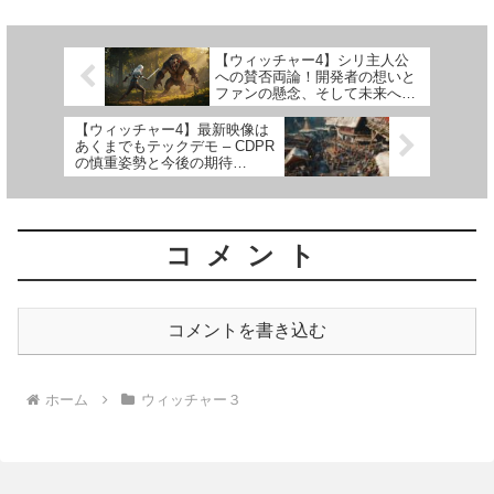
リーク情報と開...
【ウィッチャー4】シリ主人公
への賛否両論！開発者の想いと
ファンの懸念、そして未来への
提案【Witcher4】
【ウィッチャー4】最新映像は
あくまでもテックデモ – CDPR
の慎重姿勢と今後の期待
【Witcher4】
コメント
コメントを書き込む
ホーム
ウィッチャー３