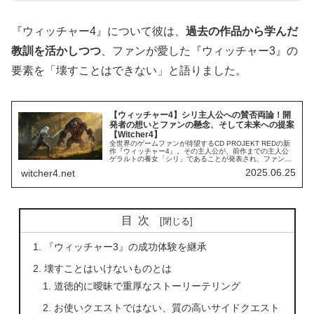
『ウィッチャー4』について彼は、
過去の作品から学んだ
教訓を活かしつつ
、ファンが愛した『ウィッチャー3』の
要素を「壊すことはできない」と語りました。
【ウィッチャー4】シリ主人公への賛否両論！開
発者の想いとファンの懸念、そして未来への提案
【Witcher4】
全世界のゲームファンが待望するCD PROJEKT REDの新
作『ウィッチャー4』。その主人公が、前作までの主人公
ゲラルトの養女「シリ」であることが発表され、ファンの
間で大きな話題となっています。この決定に歓喜の声が上
2025.06.25
witcher4.net
がる一方で、戸惑いや批...
目次
『ウィッチャー3』の成功体験を継承
壊すことはいけないものとは
道徳的に曖昧で重厚なストーリーテリング
お使いクエストではない、質の高いサイドクエスト