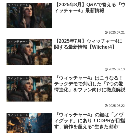
【2025年8月】Q&Aで答える『ウ
ウィッチャー４
ィッチャー4』最新情報
2025.07.21
【2025年7月】ウィッチャー4に
ウィッチャー４
関する最新情報【Witcher4】
2025.07.13
『ウィッチャー4』はこうなる！
ウィッチャー４
テックデモで判明した「7つの驚
愕進化」をファン向けに徹底解説
2025.06.22
『ウィッチャー4』の鍵は「ノヴ
ウィッチャー４
ィグラド」にあり！CDPRが目指
す、前作を超える“生きた都市”と
は？