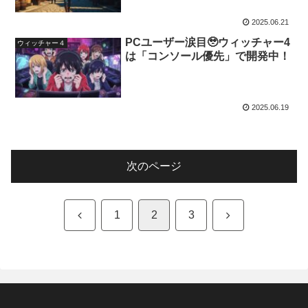
2025.06.21
PCユーザー涙目🥹ウィッチャー4
ウィッチャー４
は「コンソール優先」で開発中！
2025.06.19
次のページ
前
次
1
2
3
へ
へ